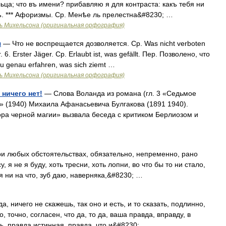
ьца; что въ имени? прибавляю я для контраста: какъ тебя ни
тъ. *** Афоризмы. Ср. Менѣе ль прелестна&#8230; …
ь Михельсона (оригинальная орфография)
я
— Что не воспрещается дозволяется. Ср. Was nicht verboten
er. 6. Erster Jäger. Ср. Erlaubt ist, was gefällt. Пер. Позволено, что
 du genau erfahren, was sich ziemt …
ь Михельсона (оригинальная орфография)
 ничего нет!
— Слова Воланда из романа (гл. 3 «Седьмое
» (1940) Михаила Афанасьевича Булгакова (1891 1940).
ра черной магии» вызвала беседа с критиком Берлиозом и
ри любых обстоятельствах, обязательно, непременно, рано
у, я не я буду, хоть тресни, хоть лопни, во что бы то ни стало,
 ни на что, зуб даю, наверняка,&#8230; …
, ничего не скажешь, так оно и есть, и то сказать, подлинно,
, точно, согласен, что да, то да, ваша правда, вправду, в
ь, правда истинная, правда, что и&#8230; …