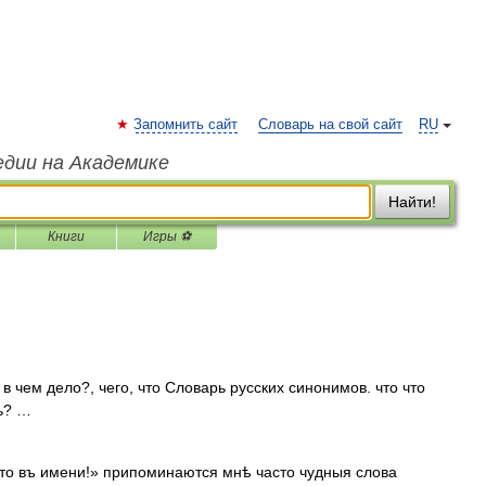
Запомнить сайт
Словарь на свой сайт
RU
едии на Академике
Найти!
Книги
Игры ⚽
 в чем дело?, чего, что Словарь русских синонимов. что что
сь? …
то въ имени!» припоминаются мнѣ часто чудныя слова