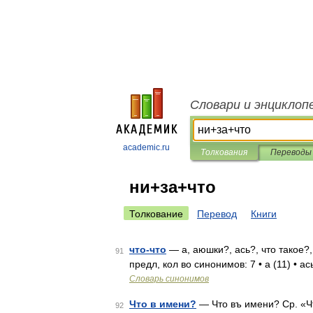
Словари и энциклоп
academic.ru
Толкования
Переводы
ни+за+что
Толкование
Перевод
Книги
что-что
— а, аюшки?, ась?, что такое?,
91
предл, кол во синонимов: 7 • а (11) • а
Словарь синонимов
Что в имени?
— Что въ имени? Ср. «Ч
92