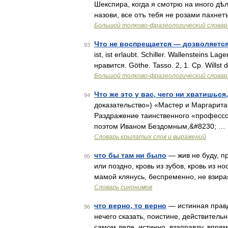
Шекспира, когда я смотрю на иного дѣл
назови, все отъ тебя не розами пахне
Большой толково-фразеологический словар
Что не воспрещается — дозволяетс
93
ist, ist erlaubt. Schiller. Wallensteins Lag
нравится. Göthe. Tasso. 2, 1. Ср. Willst
Большой толково-фразеологический словар
Что же это у вас, чего ни хватишься,
94
доказательство») «Мастер и Маргарита
Раздражение таинственного «профессо
поэтом Иваном Бездомным,&#8230; …
Словарь крылатых слов и выражений
что бы там ни было
— жив не буду, п
95
или поздно, кровь из зубов, кровь из нос
мамой клянусь, беспременно, не взирая
Словарь синонимов
что верно, то верно
— истинная правда
96
нечего сказать, поистине, действительно
самом деле, истинно, взаправду, впрям