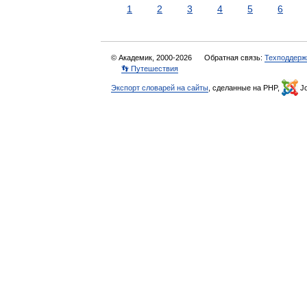
1
2
3
4
5
6
© Академик, 2000-2026
Обратная связь:
Техподдерж
👣 Путешествия
Экспорт словарей на сайты
, сделанные на PHP,
Jo