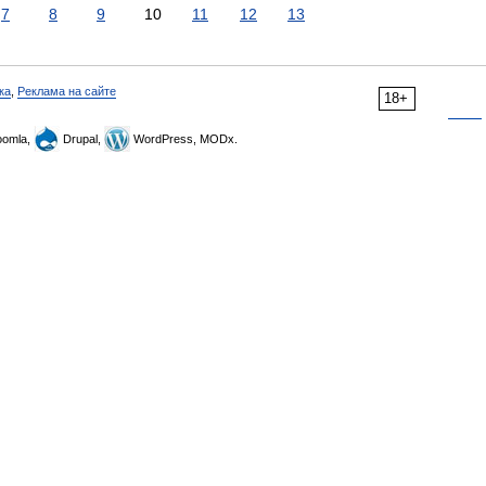
7
8
9
10
11
12
13
ка
,
Реклама на сайте
18+
omla,
Drupal,
WordPress, MODx.