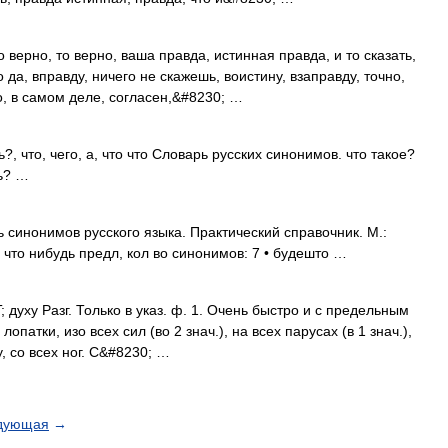
 верно, то верно, ваша правда, истинная правда, и то сказать,
то да, вправду, ничего не скажешь, воистину, взаправду, точно,
но, в самом деле, согласен,&#8230; …
, что, чего, а, что что Словарь русских синонимов. что такое?
сь? …
ь синонимов русского языка. Практический справочник. М.:
. что нибудь предл, кол во синонимов: 7 • будешто …
 духу Разг. Только в указ. ф. 1. Очень быстро и с предельным
опатки, изо всех сил (во 2 знач.), на всех парусах (в 1 знач.),
у, со всех ног. С&#8230; …
дующая
→