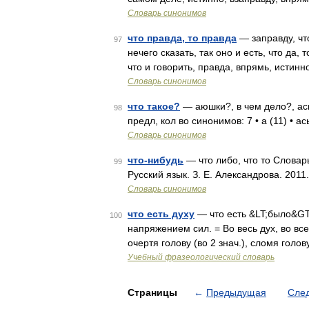
Словарь синонимов
что правда, то правда
— заправду, что
97
нечего сказать, так оно и есть, что да, 
что и говорить, правда, впрямь, истин
Словарь синонимов
что такое?
— аюшки?, в чем дело?, ась?
98
предл, кол во синонимов: 7 • а (11) • а
Словарь синонимов
что-нибудь
— что либо, что то Словар
99
Русский язык. З. Е. Александрова. 2011
Словарь синонимов
что есть духу
— что есть &LT;было&GT;
100
напряжением сил. = Во весь дух, во все л
очертя голову (во 2 знач.), сломя голов
Учебный фразеологический словарь
Страницы
←
Предыдущая
Сле